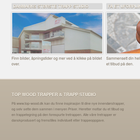
DANMARKS STØRSTE TRAPP STUDIO
FÅ ET UFORPLI
Finn bilder, åpningstider og mer ved å klikke på bildet
Sammensett din helt
over.
et tilbud på den.
TOP WOOD TRAPPER & TRAPP STUDIO
På www.top-wood.dk kan du finne inspirasjon til dine nye innendørstrapper,
og selv sette dem sammen i menyen Priser. Heretter mottar du et tilbud og
en trappetegning på den forespurte tretrappen. Alle våre tretrapper er
danskprodusert og fremstilles individuelt etter trappeoppgave.