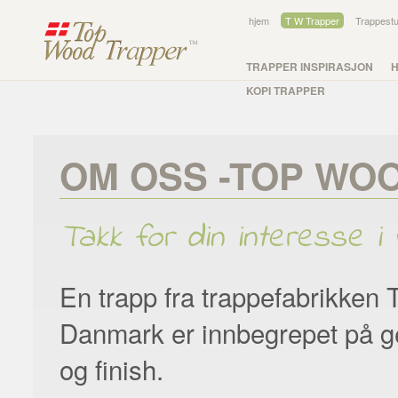
hjem
T W Trapper
Trappestu
TRAPPER INSPIRASJON
KOPI TRAPPER
OM OSS -TOP WO
Takk for din interesse i
En trapp fra trappefabrikken
Danmark er innbegrepet på ge
og finish.