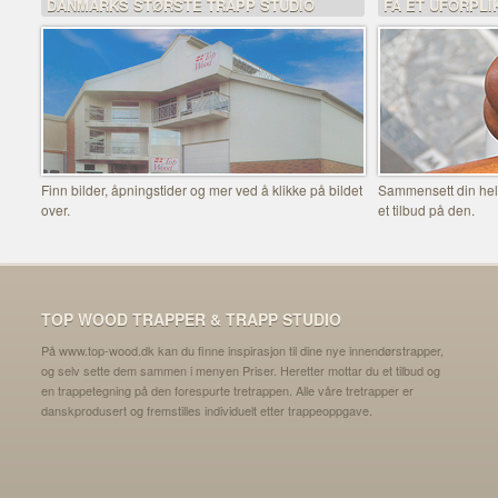
DANMARKS STØRSTE TRAPP STUDIO
FÅ ET UFORPLI
Finn bilder, åpningstider og mer ved å klikke på bildet
Sammensett din helt
over.
et tilbud på den.
TOP WOOD TRAPPER & TRAPP STUDIO
På www.top-wood.dk kan du finne inspirasjon til dine nye innendørstrapper,
og selv sette dem sammen i menyen Priser. Heretter mottar du et tilbud og
en trappetegning på den forespurte tretrappen. Alle våre tretrapper er
danskprodusert og fremstilles individuelt etter trappeoppgave.