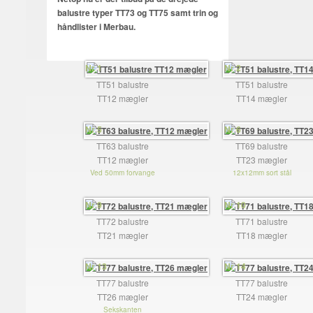
balustre typer TT73 og TT75 samt trin og
håndlister i Merbau.
Nr 1
Nr 2
TT51 balustre
TT51 balustre
TT12 mægler
TT14 mægler
Nr 5
Nr 6
TT63 balustre
TT69 balustre
TT12 mægler
TT23 mægler
Ved 50mm forvange
12x12mm sort stål
Nr 9
Nr 10
TT72 balustre
TT71 balustre
TT21 mægler
TT18 mægler
Nr 13
Nr 14
TT77 balustre
TT77 balustre
TT26 mægler
TT24 mægler
Sekskanten