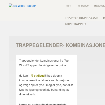
hjem
T W Trapper
Trappestu
TRAPPER INSPIRASJON
KOPI TRAPPER
TRAPPEGELENDER- KOMBINASJON
Trappegelender-kombinasjoner fra Top
Wood Trapper. Se vår gelenderguide.
du kan i
få et tilbud
tilbud skjema
komponere dine rekverk kombinasjoner
og velge spiler type , megler type, håndlist
type,tre type og overflate behandling av
dine rekverk.
Netop nu er der tilbud på de drejede