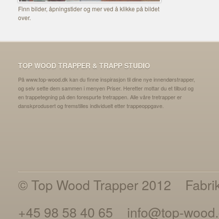
Finn bilder, åpningstider og mer ved å klikke på bildet
over.
TOP WOOD TRAPPER & TRAPP STUDIO
På www.top-wood.dk kan du finne inspirasjon til dine nye innendørstrapper,
og selv sette dem sammen i menyen Priser. Heretter mottar du et tilbud og
en trappetegning på den forespurte tretrappen. Alle våre tretrapper er
danskprodusert og fremstilles individuelt etter trappeoppgave.
© Top Wood Trapper 2012
Fabri
+45 98 58 40 65
info@top-wood