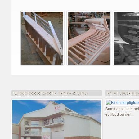
DANMARKS STØRSTE TRAPP STUDIO
FÅ ET UFORPLI
Sammensett din helt
et tilbud på den.