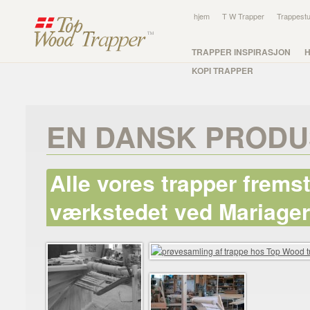
hjem
T W Trapper
Trappestu
TRAPPER INSPIRASJON
KOPI TRAPPER
EN DANSK PRODU
Alle vores trapper fremst
værkstedet ved Mariagerf