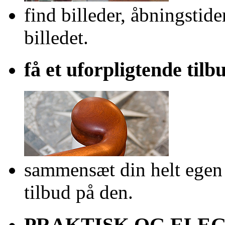
find billeder, åbningstid
billedet.
få et uforpligtende tilb
sammensæt din helt egen t
tilbud på den.
PRAKTISK OG ELE