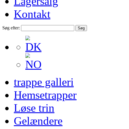
Lagersalg
Kontakt
Søg efter:
trappe galleri
Hemsetrapper
Løse trin
Gelændere