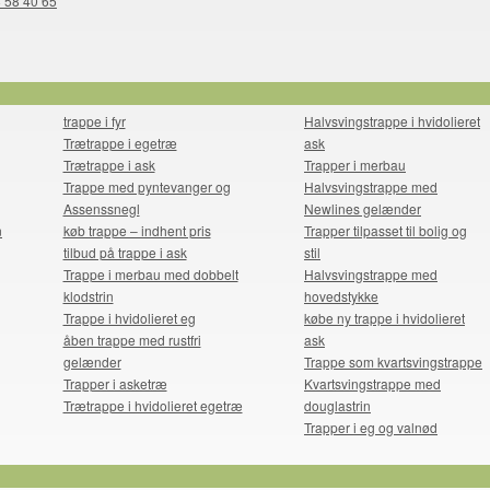
8 58 40 65
trappe i fyr
Halvsvingstrappe i hvidolieret
Trætrappe i egetræ
ask
Trætrappe i ask
Trapper i merbau
Trappe med pyntevanger og
Halvsvingstrappe med
Assenssnegl
Newlines gelænder
n
køb trappe – indhent pris
Trapper tilpasset til bolig og
tilbud på trappe i ask
stil
Trappe i merbau med dobbelt
Halvsvingstrappe med
klodstrin
hovedstykke
Trappe i hvidolieret eg
købe ny trappe i hvidolieret
åben trappe med rustfri
ask
gelænder
Trappe som kvartsvingstrappe
Trapper i asketræ
Kvartsvingstrappe med
Trætrappe i hvidolieret egetræ
douglastrin
Trapper i eg og valnød