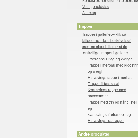
Kontakt os her eller på telefon. 9
Vedligeholdelse
Sitemap
Trapper
Trapper i galleriet – klik på
billederne – læs beskrivelser
samt se store billeder af de
forskellige trapper i galleriet
Trætrappe i Bøg og Wenge
Trappe i merbau med klodstri
og snegl
Halvsvingstrappe i merbau
Trappe til første sal
Kvartsvingstrappe med
hovedstykke
Trappe med trin og håndliste i
eg
kvartsvings trætrappe i eg
Halvsvings trætrappe
Andre produkter