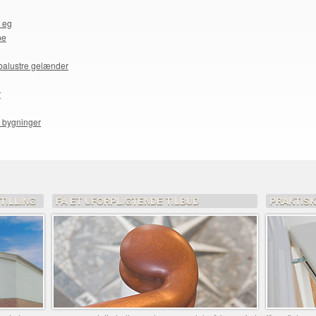
i eg
pe
 balustre gelænder
r
e bygninger
TILLING
FÅ ET UFORPLIGTENDE TILBUD
PRAKTIS