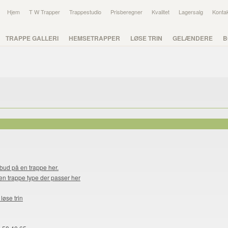
Hjem
T W Trapper
Trappestudio
Prisberegner
Kvalitet
Lagersalg
Konta
TRAPPE GALLERI
HEMSETRAPPER
LØSE TRIN
GELÆNDERE
B
lbud på en trappe her.
en trappe type der passer her
løse trin