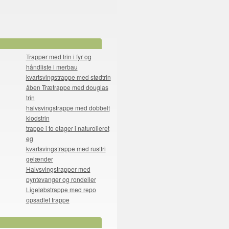
Trapper med trin i fyr og
håndliste i merbau
kvartsvingstrappe med stødtrin
åben Trætrappe med douglas
trin
halvsvingstrappe med dobbelt
klodstrin
trappe i to etager i naturolieret
eg
kvartsvingstrappe med rustfri
gelænder
Halvsvingstrapper med
pyntevanger og rondeller
Ligeløbstrappe med repo
opsadlet trappe