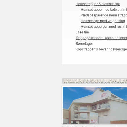
Hemsetrapper & Hemsestige
Hemsetrappe med kotelettrin 
Pladsbesparende hemsetrap
Hemsestige med vægbeslag
Hemsetrappe sort med rustfri
Løse trin
Trappegelænder – kombinatione
Børnelåger
Kopi trapper til bevaringsværdig
DANMARKS STØRSTE TRAPPEUDS