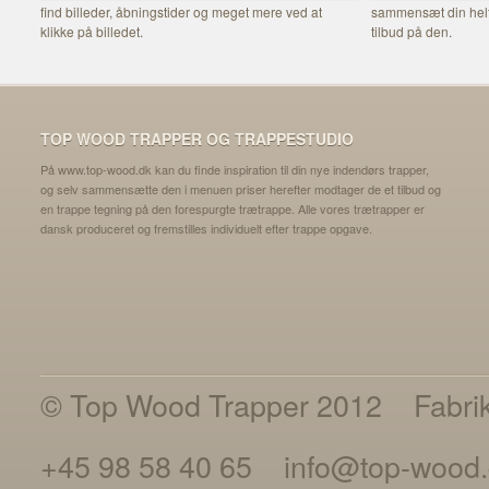
find billeder, åbningstider og meget mere ved at
sammensæt din helt 
klikke på billedet.
tilbud på den.
TOP WOOD TRAPPER OG TRAPPESTUDIO
På www.top-wood.dk kan du finde inspiration til din nye indendørs trapper,
og selv sammensætte den i menuen priser herefter modtager de et tilbud og
en trappe tegning på den forespurgte trætrappe. Alle vores trætrapper er
dansk produceret og fremstilles individuelt efter trappe opgave.
© Top Wood Trapper 2012
Fabri
+45 98 58 40 65
info@top-wood