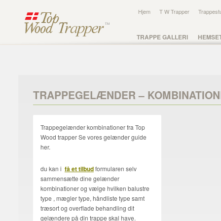
Hjem
T W Trapper
Trappest
TRAPPE GALLERI
HEMSE
TRAPPEGELÆNDER – KOMBINATION
Trappegelænder kombinationer fra Top
Wood trapper Se vores gelænder guide
her.
du kan i
få et tilbud
formularen selv
sammensætte dine gelænder
kombinationer og vælge hvilken balustre
type , mægler type, håndliste type samt
træsort og overflade behandling dit
gelændere på din trappe skal have.