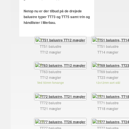
Netop nu er der tilbud på de drejede
balustre typer TT73 og TT75 samt trin og
håndlister i Merbau.
Nr 1
Nr 2
TT51 balustre
TT51 balustre
TT12 mægler
TT14 mægler
Nr 5
Nr 6
TT63 balustre
TT69 balustre
TT12 mægler
TT23 mægler
Ved 50mm forvange
12x12mm sort stål
Nr 9
Nr 10
TT72 balustre
TT71 balustre
TT21 mægler
TT18 mægler
Nr 13
Nr 14
TT77 balustre
TT77 balustre