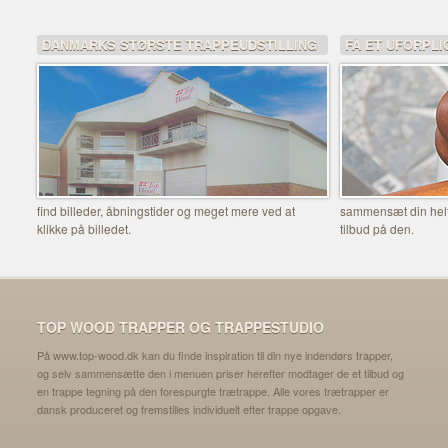
DANMARKS STØRSTE TRAPPEUDSTILLING
FÅ ET UFORPLI
find billeder, åbningstider og meget mere ved at
sammensæt din helt 
klikke på billedet.
tilbud på den.
TOP WOOD TRAPPER OG TRAPPESTUDIO
På www.top-wood.dk kan du finde inspiration til din nye indendørs trapper,
og selv sammensætte den i menuen priser herefter modtager de et tilbud og
en trappe tegning på den forespurgte trætrappe. Alle vores trætrapper er
dansk produceret og fremstilles individuelt efter trappe opgave.