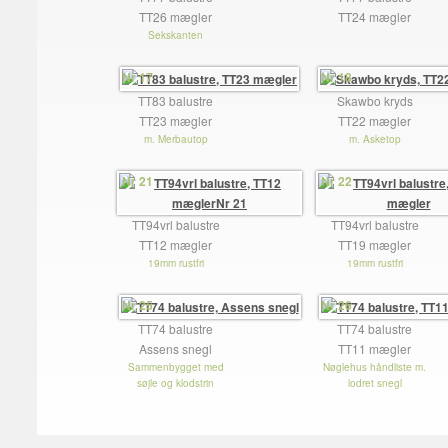
TT26 mægler
TT24 mægler
Sekskanten
Nr 17
Nr 18
TT83 balustre
Skawbo kryds
TT23 mægler
TT22 mægler
m. Merbautop
m. Asketop
Nr 21
Nr 22
TT94vrl balustre
TT94vrl balustre
TT12 mægler
TT19 mægler
19mm rustfri
19mm rustfri
Nr 25
Nr 26
TT74 balustre
TT74 balustre
Assens snegl
TT11 mægler
Sammenbygget med
Nøglehus håndliste m.
søjle og klodstrin
lodret snegl