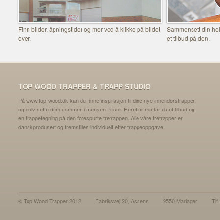
Finn bilder, åpningstider og mer ved å klikke på bildet
Sammensett din helt
over.
et tilbud på den.
TOP WOOD TRAPPER & TRAPP STUDIO
På www.top-wood.dk kan du finne inspirasjon til dine nye innendørstrapper,
og selv sette dem sammen i menyen Priser. Heretter mottar du et tilbud og
en trappetegning på den forespurte tretrappen. Alle våre tretrapper er
danskprodusert og fremstilles individuelt etter trappeoppgave.
© Top Wood Trapper 2012
Fabriksvej 20, Assens
9550 Mariager
Tlf