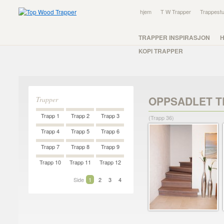
hjem
T W Trapper
Trappestu
TRAPPER INSPIRASJON
KOPI TRAPPER
OPPSADLET T
Trapper
Trapp 1
Trapp 2
Trapp 3
(Trapp 36)
Trapp 4
Trapp 5
Trapp 6
Trapp 7
Trapp 8
Trapp 9
Trapp 10
Trapp 11
Trapp 12
Side
1
2
3
4