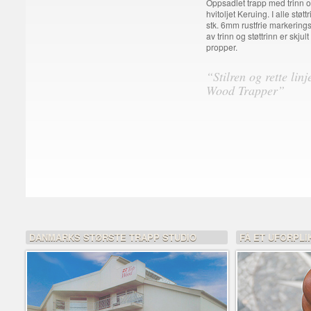
Oppsadlet trapp med trinn og
hvitoljet Keruing. I alle støtt
stk. 6mm rustfrie markering
av trinn og støttrinn er skju
propper.
“Stilren og rette linj
Wood Trapper”
DANMARKS STØRSTE TRAPP STUDIO
FÅ ET UFORPLI