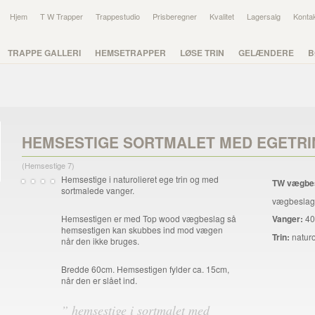
Hjem
T W Trapper
Trappestudio
Prisberegner
Kvalitet
Lagersalg
Konta
TRAPPE GALLERI
HEMSETRAPPER
LØSE TRIN
GELÆNDERE
B
HEMSESTIGE SORTMALET MED EGETRI
(Hemsestige 7)
Hemsestige i naturolieret ege trin og med
TW vægbe
sortmalede vanger.
vægbeslag.
Hemsestigen er med Top wood vægbeslag så
Vanger:
40
hemsestigen kan skubbes ind mod vægen
Trin:
naturo
når den ikke bruges.
Bredde 60cm. Hemsestigen fylder ca. 15cm,
når den er slået ind.
” hemsestige i sortmalet med