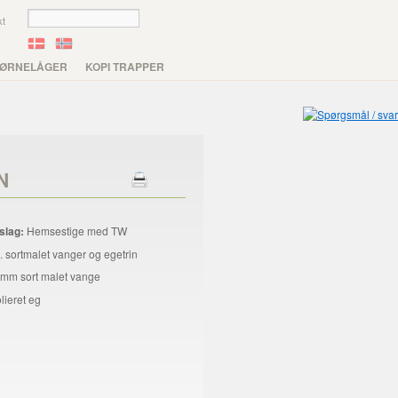
kt
ØRNELÅGER
KOPI TRAPPER
N
slag:
Hemsestige med TW
 sortmalet vanger og egetrin
mm sort malet vange
lieret eg