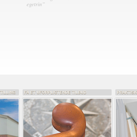
egetrin”
TILLING
FÅ ET UFORPLIGTENDE TILBUD
PRAKTIS