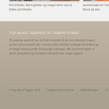
find billeder, åbningstider og meget mere ved at
sammensæt din helt 
klikke på billedet.
tilbud på den.
TOP WOOD TRAPPER OG TRAPPESTUDIO
På www.top-wood.dk kan du finde inspiration til din nye indendørs trapper,
og selv sammensætte den i menuen priser herefter modtager de et tilbud og
en trappe tegning på den forespurgte trætrappe. Alle vores trætrapper er
dansk produceret og fremstilles individuelt efter trappe opgave.
© Top Wood Trapper 2012
Fabriksvej 20, Assens
9550 Mariager
Tlf