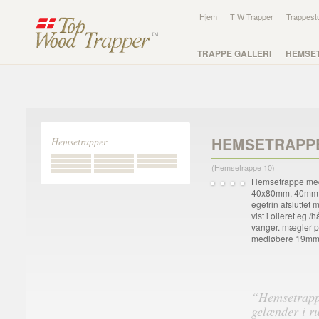
Hjem
T W Trapper
Trappest
TRAPPE GALLERI
HEMSE
HEMSETRAPP
Hemsetrapper
(Hemsetrappe 10)
Hemsetrappe med
40x80mm, 40mm 
egetrin afsluttet
vist i olieret eg
vanger. mægler po
medløbere 19mm bø
“Hemsetrappe
gelænder i ru