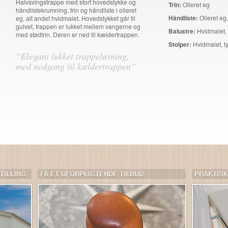
Halvsvingstrappe med stort hovedstykke og
Trin:
Olieret eg
håndlistekrumning, trin og håndliste i olieret
Håndliste:
Olieret e
eg, alt andet hvidmalet. Hovedstykket går til
gulvet, trappen er lukket mellem vangerne og
Balustre:
Hvidmalet,
med stødtrin. Døren er ned til kældertrappen.
Stolper:
Hvidmalet, t
“Elegant lukket trappeløsning,
med nedgang til kældertrappen”
TILLING
FÅ ET UFORPLIGTENDE TILBUD
PRAKTIS