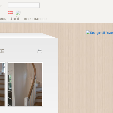
kt
ØRNELÅGER
KOPI TRAPPER
KE