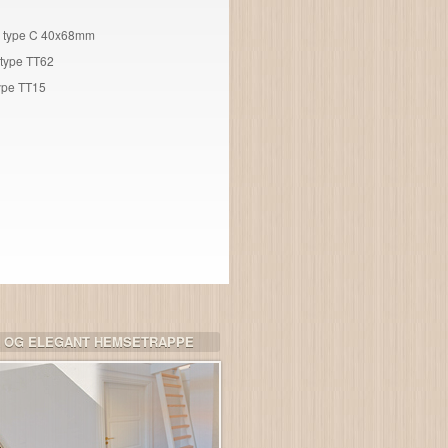
g, type C 40x68mm
 type TT62
ype TT15
K OG ELEGANT HEMSETRAPPE