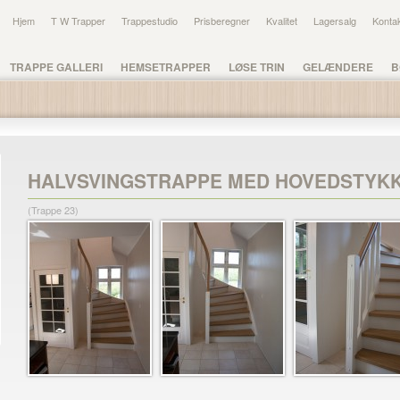
Hjem
T W Trapper
Trappestudio
Prisberegner
Kvalitet
Lagersalg
Konta
TRAPPE GALLERI
HEMSETRAPPER
LØSE TRIN
GELÆNDERE
B
HALVSVINGSTRAPPE MED HOVEDSTYK
(Trappe 23)