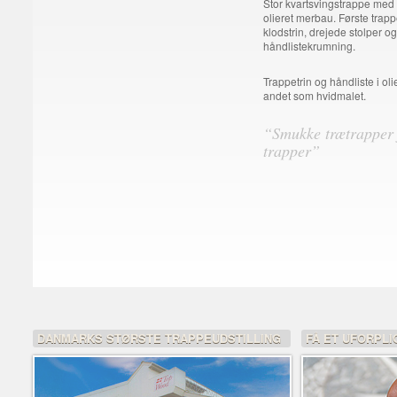
Stor kvartsvingstrappe med t
olieret merbau. Første trapp
klodstrin, drejede stolper og
håndlistekrumning.
Trappetrin og håndliste i oli
andet som hvidmalet.
“Smukke trætrapper
trapper”
DANMARKS STØRSTE TRAPPEUDSTILLING
FÅ ET UFORPLI