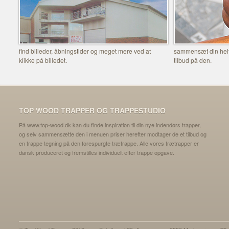
find billeder, åbningstider og meget mere ved at
sammensæt din helt 
klikke på billedet.
tilbud på den.
TOP WOOD TRAPPER OG TRAPPESTUDIO
På www.top-wood.dk kan du finde inspiration til din nye indendørs trapper,
og selv sammensætte den i menuen priser herefter modtager de et tilbud og
en trappe tegning på den forespurgte trætrappe. Alle vores trætrapper er
dansk produceret og fremstilles individuelt efter trappe opgave.